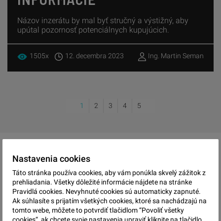
Názov inzerátu by mal byť stručný a výstižný, aby
upútal pozornosť potenciálnych kupujúcich.
1505x
12. decembra 2023
Ing. Martin Seman
1
2
3
4
5
Nastavenia cookies
Táto stránka používa cookies, aby vám ponúkla skvelý zážitok z
prehliadania. Všetky dôležité informácie nájdete na stránke
Pravidlá cookies. Nevyhnuté cookies sú automaticky zapnuté.
Ak súhlasíte s prijatím všetkých cookies, ktoré sa nachádzajú na
PREDAJTE S NAMI
tomto webe, môžete to potvrdiť tlačidlom “Povoliť všetky
cookies“, ak chcete svoje nastavenia upraviť kliknite na tlačidlo