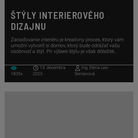
ŠTÝLY INTERIEROVÉHO
DIZAJNU
Zariaďovanie interiéru je kreatívny proces, ktorý vám
umožní vytvoriť si domov, ktorý bude odrážať vašu
osobnosť a štýl. Pri výbere štýlu je však dôležité
zvážiť niekoľko faktorov, ako sú veľkosť priestoru,
vaše finančné možnosti a životný štýl.
13. decembra
Ing. Elena Lexi
1835x
2023
Semanová