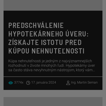
PREDSCHVÁLENIE
HYPOTEKÁRNEHO ÚVERU:
ZÍSKAJTE ISTOTU PRED
KÚPOU NEHNUTEĽNOSTI
Kúpa nehnuteľnosti je jedným z najvýznamnejších
rozhodnutí v živote mnohých ľudí. Hypotekárny úver
sa často stáva nevyhnutným nástrojom, ktorý vám
pomôže realizovať váš sen o vlastnom bývaní.
3774x
17. januára 2024
Ing. Martin Seman