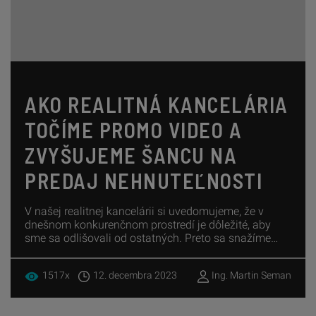
AKO REALITNÁ KANCELÁRIA
TOČÍME PROMO VIDEO A
ZVYŠUJEME ŠANCU NA
PREDAJ NEHNUTEĽNOSTI
V našej realitnej kancelárii si uvedomujeme, že v
dnešnom konkurenčnom prostredí je dôležité, aby
sme sa odlišovali od ostatných. Preto sa snažíme
našim klientom ponúknuť tie najlepšie služby, vrátane
profesionálneho natočenia promo videa.
1517x
12. decembra 2023
Ing. Martin Seman