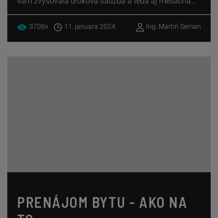
vám zvyšovala úroková sadzba a teda aj mesačná
splátka úveru, máte nárok na príspevok.
3708x
11. januára 2024
Ing. Martin Seman
PRENÁJOM BYTU - AKO NA