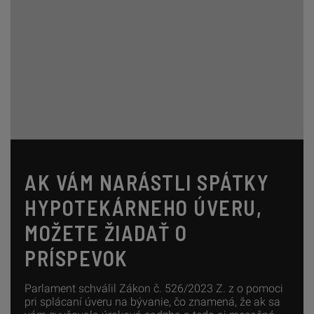
AK VÁM NARÁSTLI SPÁTKY
HYPOTEKÁRNEHO ÚVERU,
MOŽETE ŽIADAŤ O
PRÍSPEVOK
Parlament schválil Zákon č. 526/2023 Z. z o pomoci
pri splácaní úveru na bývanie, čo znamená, že ak sa