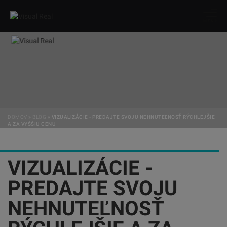
MENU
DOMOV
»
BLOG
»
VIZUALIZÁCIE - PREDAJTE SVOJU NEHNUTEĽNOSŤ RÝCHLEJŠIE
A ZA VYŠŠIU CENU
VIZUALIZÁCIE -
PREDAJTE SVOJU
NEHNUTEĽNOSŤ