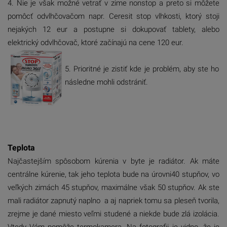
4. Nie je však možné vetrať v zime nonstop a preto si môžete
pomôcť odvlhčovačom napr. Ceresit stop vlhkosti, ktorý stoji
nejakých 12 eur a postupne si dokupovať tablety, alebo
elektrický odvlhčovač, ktoré začínajú na cene 120 eur.
5. Prioritné je zistiť kde je problém, aby ste ho
následne mohli odstrániť.
Teplota
Najčastejším spôsobom kúrenia v byte je radiátor. Ak máte
centrálne kúrenie, tak jeho teplota bude na úrovni
40 stupňov, vo
veľkých zimách 45 stupňov, maximálne však 50 stupňov.
Ak ste
mali radiátor zapnutý naplno
a aj napriek tomu sa pleseň
tvorila,
zrejme je dané miesto veľmi studené a niekde bude zlá izolácia.