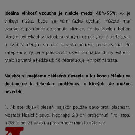
Ideálna vlhkosť vzduchu je niekde medzi 40%-55%.
Ak je
vlhkosť nižšia, bude sa vám ťažko dýchať, môžete mať
vysušené, poprípade opuchnuté sliznice. Tento problém bol pri
starých bytovkách v bytoch so starými oknami, ktoré prefukovali
a kvôli studeným stenám narastá potreba prekurovania. Po
zateplení a výmene plastových okien prichádza druhý extrém.
Málo sa vetrá a keďže už nič neprefukuje, vlhkosť narastá.
Najskôr si prejdeme základné riešenia a ku koncu článku sa
dostaneme k riešeniam problémov, o ktorých ste možno
nevedeli.
1. Ak ste objavili pleseň, najskôr použite savo proti plesniam.
Nestačí klasické savo. Nechajte 2-3 dni preschnúť. Pre istotu
môžete použiť savo na problémové miesto ešte raz.