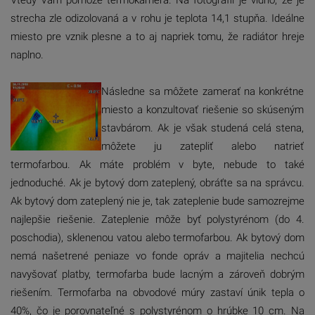
Vtedy
Vám pomôže termokamera.
Na fotografii je vidno, že je
strecha zle odizolovaná a v rohu je teplota 14,1 stupňa.
Ideálne
miesto pre vznik plesne
a to aj napriek tomu, že
radiátor hreje
naplno.
Následne sa môžete zamerať na konkrétne
miesto a konzultovať riešenie so skúseným
stavbárom.
Ak je však studená celá stena,
môžete ju zatepliť alebo natrieť
termofarbou. Ak máte problém v byte,
nebude to také
jednoduché. Ak je bytový dom zateplený, obráťte sa na správcu.
Ak bytový dom zateplený
nie je, tak zateplenie bude samozrejme
najlepšie riešenie. Zateplenie môže byť polystyrénom
(do 4.
poschodia), sklenenou vatou alebo termofarbou. Ak bytový dom
nemá našetrené peniaze vo fonde
opráv a majitelia nechcú
navyšovať platby, termofarba bude lacným a zároveň dobrým
riešením.
Termofarba
na obvodové múry zastaví únik tepla o
40%, čo je porovnateľné s polystyrénom o hrúbke 10 cm.
Na