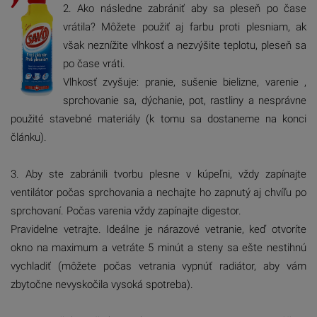
2. Ako následne zabrániť aby sa pleseň po čase
vrátila? Môžete použiť aj farbu proti plesniam, ak
však neznížite vlhkosť a nezvýšite teplotu, pleseň sa
po čase vráti.
Vlhkosť zvyšuje: pranie, sušenie bielizne, varenie ,
sprchovanie sa, dýchanie, pot, rastliny a nesprávne
použité stavebné materiály (k tomu sa dostaneme na konci
článku).
3. Aby ste zabránili tvorbu plesne v kúpeľni, vždy zapínajte
ventilátor počas sprchovania a nechajte ho zapnutý aj chvíľu po
sprchovaní. Počas varenia vždy zapínajte digestor.
Pravidelne vetrajte. Ideálne je nárazové vetranie, keď otvoríte
okno na maximum a vetráte 5 minút a steny sa ešte nestihnú
vychladiť (môžete počas vetrania vypnúť radiátor, aby vám
zbytočne nevyskočila vysoká spotreba).