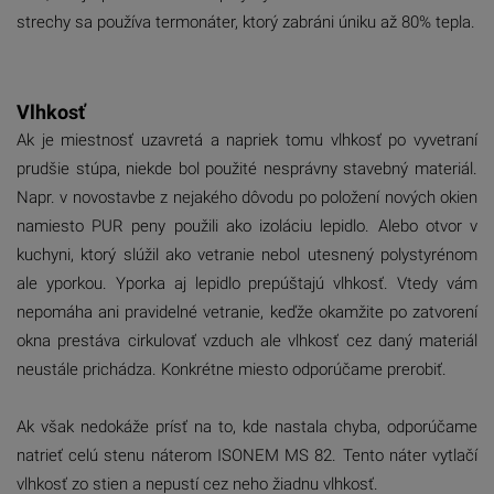
strechy
sa používa termonáter, ktorý zabráni úniku až 80% tepla.
Vlhkosť
Ak je miestnosť uzavretá a napriek tomu vlhkosť po vyvetraní
prudšie stúpa, niekde bol použité nesprávny stavebný materiál.
Napr. v novostavbe z nejakého dôvodu po položení nových okien
namiesto PUR peny použili ako izoláciu lepidlo. Alebo otvor v
kuchyni, ktorý slúžil ako vetranie nebol utesnený polystyrénom
ale yporkou. Yporka aj lepidlo prepúštajú vlhkosť. Vtedy vám
nepomáha ani pravidelné vetranie, keďže okamžite po zatvorení
okna prestáva cirkulovať vzduch ale vlhkosť cez daný materiál
neustále prichádza. Konkrétne miesto odporúčame prerobiť.
Ak však nedokáže prísť na to, kde nastala chyba, odporúčame
natrieť celú stenu náterom ISONEM MS 82. Tento náter vytlačí
vlhkosť zo stien a nepustí cez neho žiadnu vlhkosť.