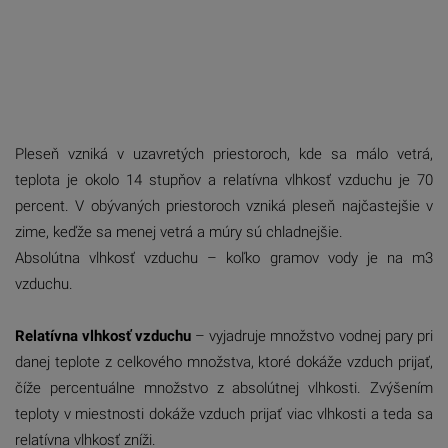
Pleseň vzniká v uzavretých priestoroch, kde sa málo vetrá,
teplota je okolo 14 stupňov a relatívna vlhkosť vzduchu je 70
percent. V obývaných priestoroch vzniká pleseň najčastejšie v
zime, keďže sa menej vetrá a múry sú chladnejšie.
Absolútna vlhkosť vzduchu – koľko gramov vody je na m3
vzduchu.
Relatívna vlhkosť vzduchu
– vyjadruje množstvo vodnej pary pri
danej teplote z celkového množstva, ktoré dokáže vzduch prijať,
číže percentuálne množstvo z absolútnej vlhkosti. Zvýšením
teploty v miestnosti dokáže vzduch prijať viac vlhkosti a teda sa
relatívna vlhkosť zníži.