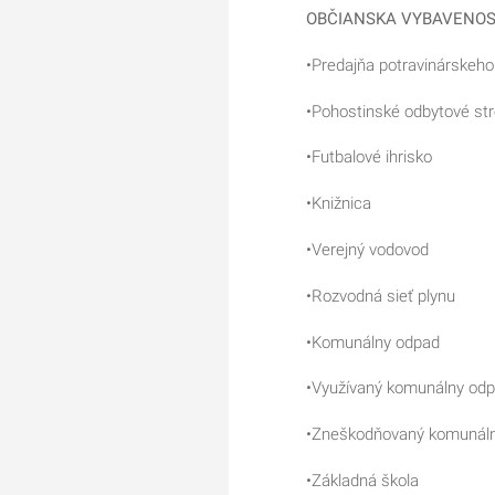
OBČIANSKA VYBAVENOS
•Predajňa potravinárskeh
•Pohostinské odbytové str
•Futbalové ihrisko
•Knižnica
•Verejný vodovod
•Rozvodná sieť plynu
•Komunálny odpad
•Využívaný komunálny od
•Zneškodňovaný komunál
•Základná škola