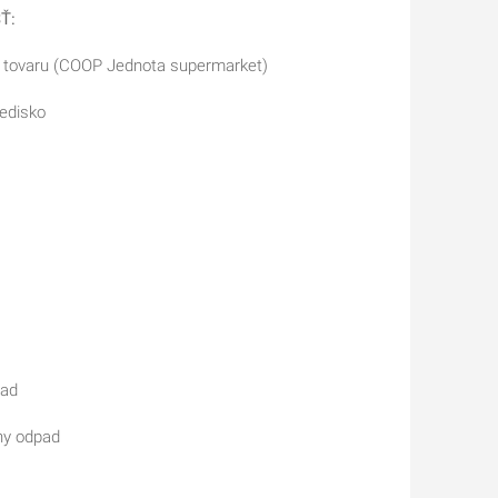
Ť:
o tovaru (COOP Jednota supermarket)
edisko
pad
ny odpad