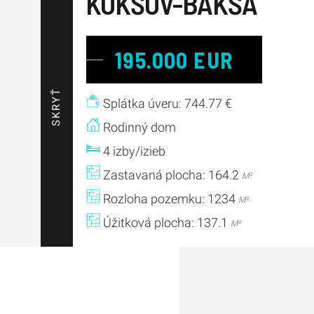
KOKŠOV-BAKŠA
195.000 EUR
SKRYŤ
Splátka úveru: 744.77 €
Rodinný dom
4 izby/izieb
Zastavaná plocha: 164.2
M²
Rozloha pozemku: 1234
M²
Úžitková plocha: 137.1
M²