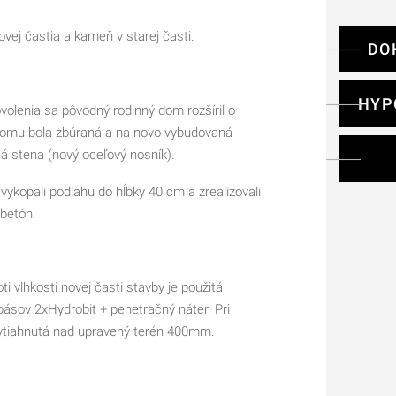
vej častia a kameň v starej časti.
DO
HYP
olenia sa pôvodný rodinný dom rozšíril o
 domu bola zbúraná a na novo vybudovaná
 stena (nový oceľový nosník).
 vykopali podlahu do hĺbky 40 cm a zrealizovali
 betón.
ti vlhkosti novej časti stavby je použitá
pásov 2xHydrobit + penetračný náter. Pri
vytiahnutá nad upravený terén 400mm.