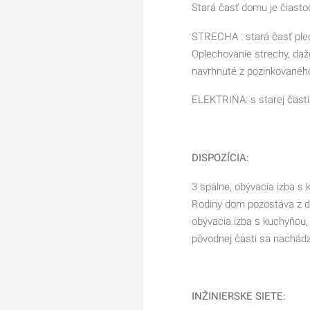
Stará časť domu je čiast
STRECHA : stará časť plec
Oplechovanie strechy, daž
navrhnuté z pozinkovanéh
ELEKTRINA: s starej časti
DISPOZÍCIA:
3 spálne, obývacia izba s
Rodiny dom pozostáva z dvoch časti: v nove
obývacia izba s kuchyňou,
pôvodnej časti s
INŽINIERSKE SIETE: