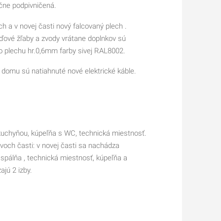
očne podpivničená.
h a v novej časti nový falcovaný plech .
ďové žľaby a zvody vrátane doplnkov sú
o plechu hr.0,6mm farby sivej RAL8002.
 domu sú natiahnuté nové elektrické káble.
 kuchyňou, kúpeľňa s WC, technická miestnosť.
j časti sa nachádza
 spálňa , technická miestnosť, kúpeľňa a
a nachádzajú 2 izby.