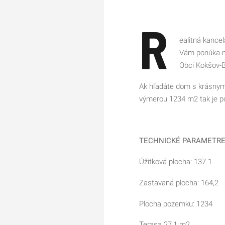
R
ealitná kance
Vám ponúka na
Obci Kokšov-
Ak hľadáte dom s krásnym výhľadom do záhrady a veľkorysý pozemok s
výmerou 1234 m2 tak je p
TECHNICKÉ PARAMETRE
Úžitková plocha: 137.1
Zastavaná plocha: 164,2
Plocha pozemku: 1234
Terasa 27,1 m2.