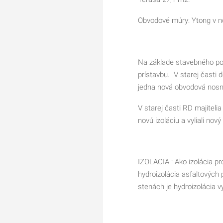
Obvodové múry: Ytong v no
Na základe stavebného pov
prístavbu. V starej časti
jedna nová obvodová nosná
V starej časti RD majitelia
novú izoláciu a vyliali nový
IZOLACIA : Ako izolácia pro
hydroizolácia asfaltových 
stenách je hydroizolácia 