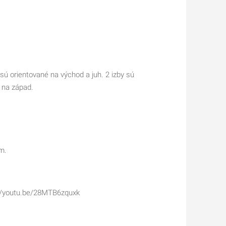
sú orientované na východ a juh. 2 izby sú
a na západ.
m.
//youtu.be/28MTB6zquxk