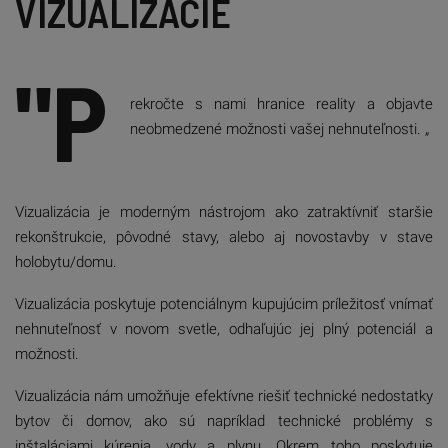
VIZUALIZÁCIE
"P
rekročte s nami hranice reality a objavte
neobmedzené možnosti vašej nehnuteľnosti. „
Vizualizácia je moderným nástrojom ako zatraktívniť staršie
rekonštrukcie, pôvodné stavy, alebo aj novostavby v stave
holobytu/domu.
Vizualizácia poskytuje potenciálnym kupujúcim príležitosť vnímať
nehnuteľnosť v novom svetle, odhaľujúc jej plný potenciál a
možnosti.
Vizualizácia nám umožňuje efektívne riešiť technické nedostatky
bytov či domov, ako sú napríklad technické problémy s
inštaláciami kúrenia, vody a plynu. Okrem toho poskytuje