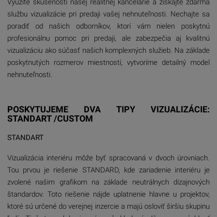
Využite skúsenosti našej realitnej kancelárie a získajte zdarma
službu vizualizácie pri predaji vašej nehnuteľnosti. Nechajte sa
poradiť od našich odborníkov, ktorí vám nielen poskytnú
profesionálnu pomoc pri predaji, ale zabezpečia aj kvalitnú
vizualizáciu ako súčasť našich komplexných služieb. Na základe
poskytnutých rozmerov miestností, vytvoríme detailný model
nehnuteľnosti.
POSKYTUJEME DVA TIPY VIZUALIZÁCIE:
STANDART /CUSTOM
STANDART
Vizualizácia interiéru môže byť spracovaná v dvoch úrovniach.
Tou prvou je riešenie STANDARD, kde zariadenie interiéru je
zvolené našim grafikom na základe neutrálnych dizajnových
štandardov. Toto riešenie nájde uplatnenie hlavne u projektov,
ktoré sú určené do verejnej inzercie a majú osloviť širšiu skupinu