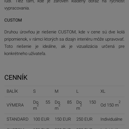
ľudí. Tiež tam, kde je zároveň kladený dôraz na rýchlosť
vypracovania.
CUSTOM
Druhou úrovňou je riešenie CUSTOM, kde v cene sú dve kolá
pripomienok, v rámci ktorých sa dizajn interiéru môže upravovať.
Toto riešenie je ideálne, ak je vizualizácia určená pre
konkrétneho užívateľa.
CENNÍK
BALÍK
S
M
L
XL
2
Do 55
Do 85
Do 150
VÝMERA
Od 150 m
2
2
2
m
m
m
STANDARD
100 EUR
150 EUR
250 EUR
Individuálne