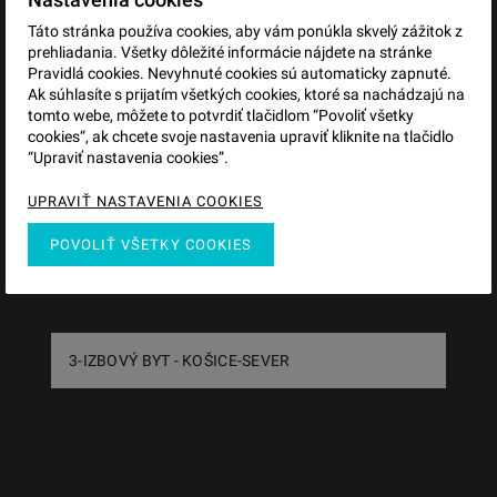
Táto stránka používa cookies, aby vám ponúkla skvelý zážitok z
RODINNÝ DOM - SOMOTOR
prehliadania. Všetky dôležité informácie nájdete na stránke
Pravidlá cookies. Nevyhnuté cookies sú automaticky zapnuté.
Ak súhlasíte s prijatím všetkých cookies, ktoré sa nachádzajú na
tomto webe, môžete to potvrdiť tlačidlom “Povoliť všetky
cookies“, ak chcete svoje nastavenia upraviť kliknite na tlačidlo
“Upraviť nastavenia cookies”.
UPRAVIŤ NASTAVENIA COOKIES
POVOLIŤ VŠETKY COOKIES
3-IZBOVÝ BYT - KOŠICE-SEVER