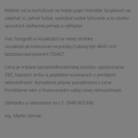
Môžete sa tu korčuľovať na hrádzi popri Hornáde, bicyklovať sa,
zabehať si, zahrať futbal, vyskúšať vodné lyžovanie a to všetko
uprostred nádhernej prírody a výhľadov .
Viac fotografií a vizualizácií na našej stránke:
visualreal.sk/exkluzivne-na-predaj-2-izbovy-byt-48-81-m2-
ladozska-nad-jazerom-733407
Cena je vrátane sprostredkovateľskej provízie, vypracovania
ZBZ, kúpnych zmlúv a poplatkov súvisiacich s predajom
nehnuteľnosti. Kompletné právne poradenstvo v cene.
Pomôžeme vám s financovaním vašej novej nehnuteľnosti.
Obhliadku si dohodnete na t.č. 0948 863 836.
Ing. Martin Seman