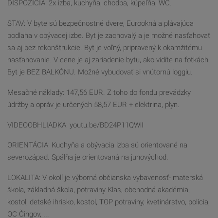
DISPOZICIA: 2x izba, kuchyňa, chodba, kúpeľňa, WC.
STAV: V byte sú bezpečnostné dvere, Eurookná a plávajúca
podlaha v obývacej izbe. Byt je zachovalý a je možné nasťahovať
sa aj bez rekonštrukcie. Byt je voľný, pripravený k okamžitému
nasťahovanie. V cene je aj zariadenie bytu, ako vidíte na fotkách.
Byt je BEZ BALKÓNU. Možné vybudovať si vnútornú loggiu.
Mesačné náklady: 147,56 EUR. Z toho do fondu prevádzky
údržby a opráv je určených 58,57 EUR + elektrina, plyn.
VIDEOOBHLIADKA: youtu.be/BD24P11QWlI
ORIENTÁCIA: Kuchyňa a obývacia izba sú orientované na
severozápad. Spálňa je orientovaná na juhovýchod.
LOKALITA: V okolí je výborná občianska vybavenosť- materská
škola, základná škola, potraviny Klas, obchodná akadémia,
kostol, detské ihrisko, kostol, TOP potraviny, kvetinárstvo, polícia,
OC Čingov, ...