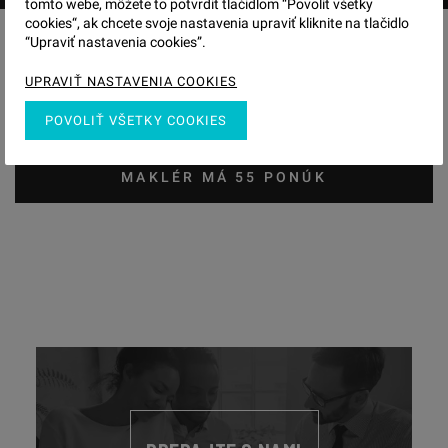
tomto webe, môžete to potvrdiť tlačidlom “Povoliť všetky
cookies“, ak chcete svoje nastavenia upraviť kliknite na tlačidlo
“Upraviť nastavenia cookies”.
+421 948 863 836
UPRAVIŤ NASTAVENIA COOKIES
seman@visualreal.sk
POVOLIŤ VŠETKY COOKIES
MAKLÉR MÁ 55 PONÚK