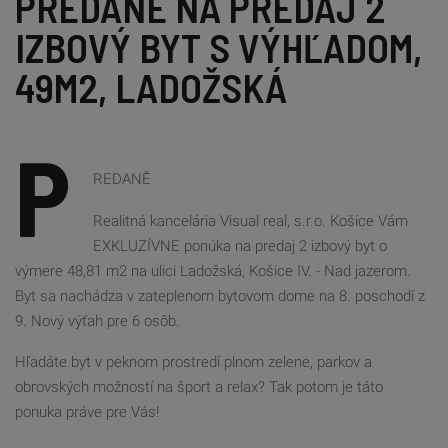
PREDANÉ NA PREDAJ 2 
IZBOVÝ BYT S VÝHĽADOM, 
49M2, LADOŽSKÁ
P
REDANĚ
Realitná kancelária Visual real, s.r.o. Košice Vám
EXKLUZÍVNE ponúka na predaj 2 izbový byt o
výmere 48,81 m2 na ulici Ladožská, Košice IV. - Nad jazerom.
Byt sa nachádza v zateplenom bytovom dome na 8. poschodí z
9. Nový výťah pre 6 osôb.
Hľadáte byt v peknom prostredí plnom zelene, parkov a
obrovských možností na šport a relax? Tak potom je táto
ponuka práve pre Vás!