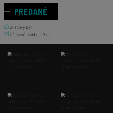
PREDANÉ
2-izbový byt
Úžitková plocha: 49
M²