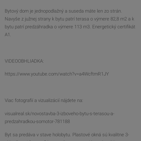
Bytový dom je jednopodlažný a suseda máte len zo strán.
Navyše z južnej strany k bytu patrí terasa o výmere 82,8 m2 a k
bytu patrí predzáhradka o výmere 113 m3. Energetický certifikát
A1.
VIDEOOBHLIADKA:
https://www.youtube.com/watch?v=a4WcftmR1JY
Viac fotografií a vizualizácií nájdete na:
visualreal.sk/novostavba-3-izboveho-bytu-s-terasou-a-
predzahradkou-somotor-781188
Byt sa predáva v stave holobytu. Plastové okná sú kvalitne 3-