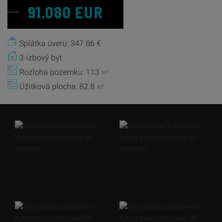
91.080 EUR
Splátka úveru: 347.86 €
3-izbový byt
Rozloha pozemku: 113
M²
Úžitková plocha: 82.8
M²