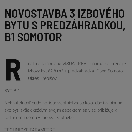
NOVOSTAVBA 3 IZBOVÉHO 
BYTU S PREDZÁHRADKOU, 
B1 SOMOTOR
R
ealitná kancelária VISUAL REAL ponúka na predaj 3
izbový byt 82,8 m2 + predzáhradka. Obec Somotor,
Okres Trebišov.
BYT B.1
Nehnuteľnosť bude na liste vlastníctva po kolaudácii zapísaná
ako byt, avšak každým svojím aspektom sa viac približuje k
rodinnému domu v radovej zástavbe.
TECHNICKE PARAMETRE: