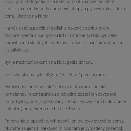
sklo. Oproti fotografiám sa ešte namontujú nové radiátory,
zrealizujú omietky, sadrokartónové stropy a plynový kotol, vďaka
čomu ušetríte na kúrení.
Na vás ostáva položiť si podlahu, dokončiť sanitu, dvere,
zárubne, svetlá a kuchynskú linku. Farebne si teda byt viete
upraviť podľa vlastných predstáv a môžete sa inšpirovať našou
vizualizáciou.
Byt je možnosť dokončiť na kľuč, podľa dohody.
Úžitková plocha bytu: 82,8 m2 + 113 m2 predzáhradka.
Bytový dom, pred tým slúžiaci ako reštaurácia, prešiel
kompletnou rekonštrukciou a pôvodné zostali len obvodové
múry. Bytový dom je postavený z tehál. Bytový dom bude v cene
zateplený polystyrénom o hrúbke 15 cm.
Parkovanie je spoločné, vyhradené len pre byty bytového domu.
Ak máte záujem, k parkovacím plochám je vyhradený pozemok