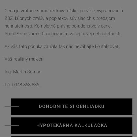
Cena je vrátane sprostredkovateľskej provízie, vypracovania
ZBZ, kúpnych zmlúv a poplatkov súvisiacich s predajom
nehnuteľnosti. Kompletné právne poradenstvo v cene.
Pomôžeme vám s financovaním vašej novej nehnuteľnosti.
Ak vás táto ponuka zaujala tak nás neváhajte kontaktovať.
Váš realitný maklér:
Ing. Martin Seman
t.č. 0948 863 836.
DOHODNITE SI OBHLIADKU
HYPOTEKÁRNA KALKULAČKA