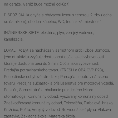
na garáže. Garáž bude možné odkúpiť.
DISPOZÍCIA: kuchyňa s obývacou izbou s terasou, 2 izby (jedna
so šatníkom), chodba, kúpeľňa, WC, technická miestnosť.
INŽINIERSKE SIETE: elektrina, plyn, verejný vodovod,
kanalizácia.
LOKALITA: Byt sa nachádza v samotnom srdci Obce Somotor,
jeho atraktivitu zvyšuje dostupnosť občianskej vybavenosti,
ktorá je dostupná peši do 2 min. Občianska vybavenosť:
Predajňa potravinárskeho tovaru (FRESH a CBA GVP P28),
Pohostinské odbytové stredisko, Predajňa nepotravinárskeho
tovaru, Predajňa súčiastok a príslušenstva pre motorové vozidlá,
Penzión, Samostatné ambulancie praktického lekára
stomatológa, Komunálny odpad, Využívaný komunálny odpad,
Zneškodňovaný komunálny odpad, Telocvičňa, Futbalové ihrisko,
Knižnica, Pošta, Verejný vodovod, Rozvodná sieť plynu, Vlaková
zastávka, Základná škola, Materská škola.