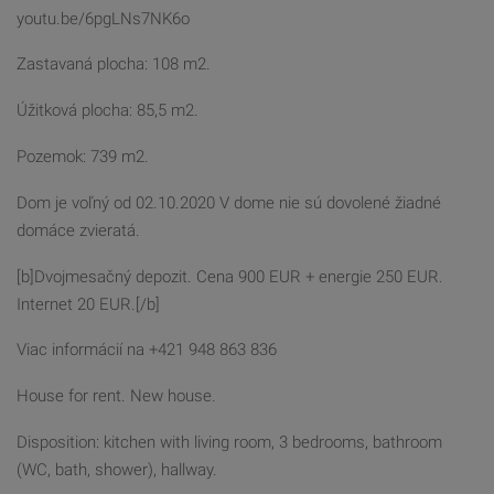
youtu.be/6pgLNs7NK6o
Zastavaná plocha: 108 m2.
Úžitková plocha: 85,5 m2.
Pozemok: 739 m2.
Dom je voľný od 02.10.2020 V dome nie sú dovolené žiadné
domáce zvieratá.
[b]Dvojmesačný depozit. Cena 900 EUR + energie 250 EUR.
Internet 20 EUR.[/b]
Viac informácií na +421 948 863 836
House for rent. New house.
Disposition: kitchen with living room, 3 bedrooms, bathroom
(WC, bath, shower), hallway.