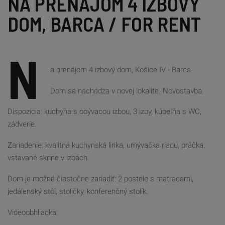
NA PRENÁJOM 4 IZBOVÝ 
DOM, BARCA / FOR RENT
N
a prenájom 4 izbový dom, Košice IV - Barca.
Dom sa nachádza v novej lokalite. Novostavba.
Dispozícia: kuchyňa s obývacou izbou, 3 izby, kúpeľňa s WC,
zádverie.
Zariadenie: kvalitná kuchynská linka, umývačka riadu, práčka,
vstavané skrine v izbách.
Dom je možné čiastočne zariadiť: 2 postele s matracami,
jedálenský stôl, stoličky, konferenčný stolík.
Videoobhliadka: