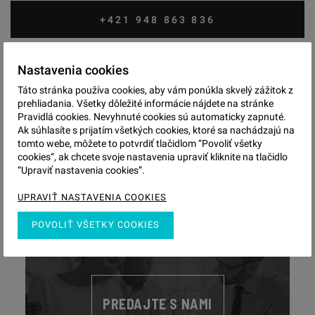
+421 948 863 836
seman@visualreal.sk
Nastavenia cookies
Táto stránka používa cookies, aby vám ponúkla skvelý zážitok z
prehliadania. Všetky dôležité informácie nájdete na stránke
MAKLÉR MÁ 55 PONÚK
Pravidlá cookies. Nevyhnuté cookies sú automaticky zapnuté.
Ak súhlasíte s prijatím všetkých cookies, ktoré sa nachádzajú na
tomto webe, môžete to potvrdiť tlačidlom “Povoliť všetky
cookies“, ak chcete svoje nastavenia upraviť kliknite na tlačidlo
“Upraviť nastavenia cookies”.
UPRAVIŤ NASTAVENIA COOKIES
POVOLIŤ VŠETKY COOKIES
PREDAJTE S NAMI