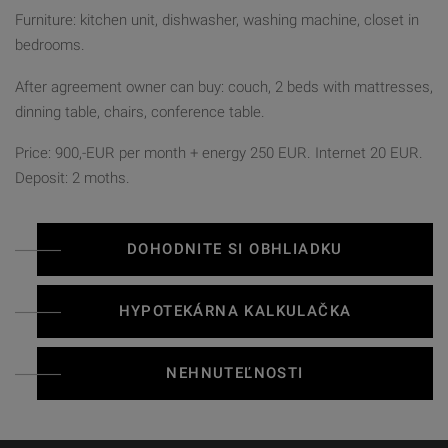
Furniture: kitchen unit, dishwasher, washing machine, closet in
bedrooms.
After agreement owner can buy: couch, 2 beds with mattresses,
dinning table, chairs, conference table.
Price: 900,-EUR per month + energy 250 EUR. Internet 20 EUR.
Deposit: 2 moths.
DOHODNITE SI OBHLIADKU
HYPOTEKÁRNA KALKULAČKA
NEHNUTEĽNOSTI