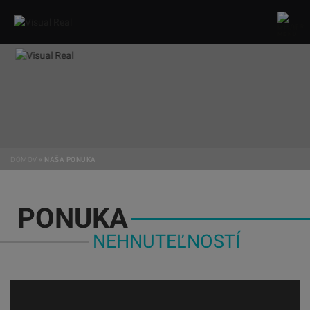
MENU
DOMOV
»
NAŠA PONUKA
PONUKA
NEHNUTEĽNOSTÍ