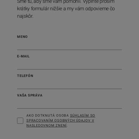
Sme tu, aby sme vám pomohli. Vyplňte prosím
krátky formulár nižšie a my vám odpovieme čo
najskôr.
MENO
E-MAIL
TELEFÓN
VAŠA SPRÁVA
AKO DOTKNUTÁ OSOBA
SÚHLASÍM SO
SPRACOVANÍM OSOBNÝCH ÚDAJOV V
NASLEDOVNOM ZNENÍ
.