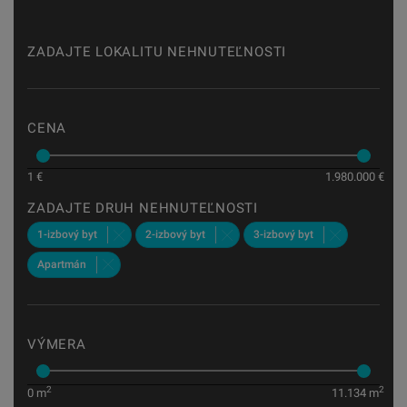
ZADAJTE LOKALITU NEHNUTEĽNOSTI
CENA
1
€
1.980.000
€
ZADAJTE DRUH NEHNUTEĽNOSTI
1-izbový byt
2-izbový byt
3-izbový byt
Apartmán
VÝMERA
2
2
0
m
11.134
m