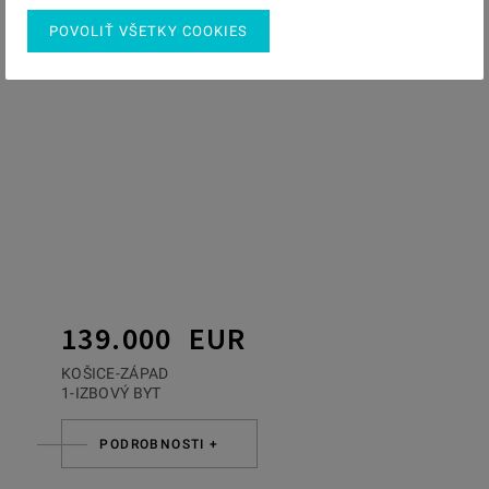
POVOLIŤ VŠETKY COOKIES
139.000 EUR
KOŠICE-ZÁPAD
1-IZBOVÝ BYT
PODROBNOSTI +