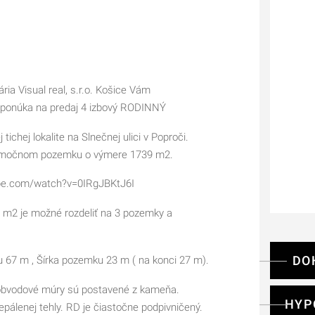
ária Visual real, s.r.o. Košice Vám
onúka na predaj 4 izbový RODINNÝ
tichej lokalite na Slnečnej ulici v Poproči.
imočnom pozemku o výmere 1739 m2.
e.com/watch?v=0IRgJBKtJ6I
m2 je možné rozdeliť na 3 pozemky a
DO
7 m , Šírka pozemku 23 m ( na konci 27 m).
bvodové múry sú postavené z kameňa.
HYP
pálenej tehly. RD je čiastočne podpivničený.