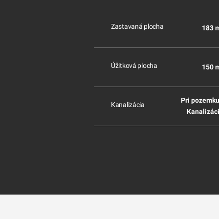
Zastavaná plocha
183 
Úžitková plocha
150 
Pri pozemku
Kanalizácia
Kanalizác