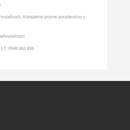
v
hnuteľnosti. Kompletné právne poradenstvo v
nehnuteľnosti.
 t.č. 0948 863 836.