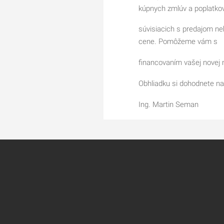
kúpnych zmlúv a poplatko
súvisiacich s predajom ne
cene. Pomôžeme vám s
financovaním vašej novej 
Obhliadku si dohodnete na
Ing. Martin Seman