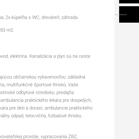
ňa, 2x kúpeľňa s WC, dreváreň, záhrada.
183 m2.
d, elektrina. Kanalizácia a plyn sú na ceste
ajúcou občianskou vybavenosťou: základná
ta, multifunkčné športové ihrisko, Vaše
ostinské odbytové stredisko, predajňa
 ambulancia praktického lekára pre dospelých,
kára pre deti a dorast, ambulancie praktického
lny odpad, telocvičňa, futbalové ihrisko,
kovateľskej provízie, vypracovania ZBZ,