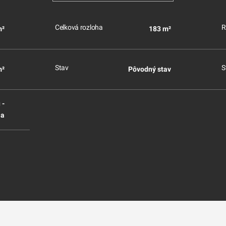
Celková rozloha
R
m²
183 m²
Stav
S
m²
Pôvodný stav
 -
ia