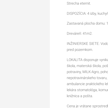
Strecha eternit.
DISPOZÍCIA: 4 izby, kuchy
Zastavaná plocha domu: 
Dreváreň: 41m2.
INŽINIERSKE SIETE: Vodovo
pred pozemkom.
LOKALITA disponuje vynik
škola, materská škola, poš
potraviny, MILK-Agro, poh
nepotravinárskeho tovaru,
ambulancie praktického le
lekára stomatológa, komuná
knižnica a pošta.
Cena je vrátane sprostred