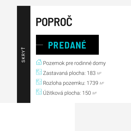
POPROČ
PREDANÉ
SKRYŤ
Pozemok pre rodinné domy
Zastavaná plocha: 183
M²
Rozloha pozemku: 1739
M²
Úžitková plocha: 150
M²