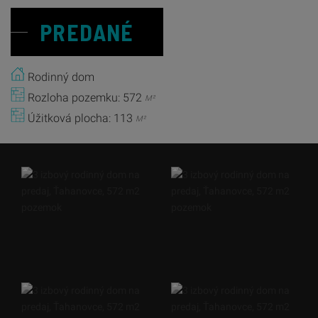
PREDANÉ
Rodinný dom
Rozloha pozemku: 572
M²
Úžitková plocha: 113
M²