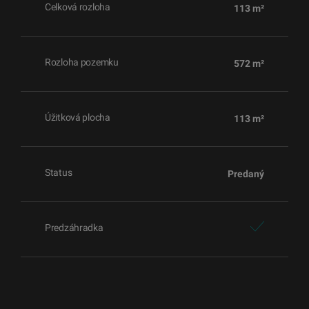
Celková rozloha
113 m²
Rozloha pozemku
572 m²
Úžitková plocha
113 m²
Status
Predaný
Predzáhradka