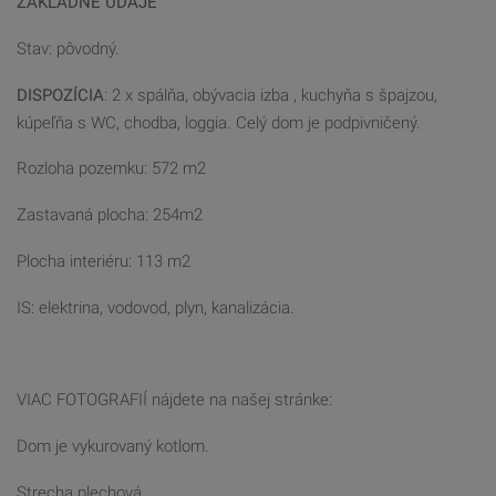
ZÁKLADNE ÚDAJE
Stav: pôvodný.
DISPOZÍCIA
: 2 x spálňa, obývacia izba , kuchyňa s špajzou,
kúpeľňa s WC, chodba, loggia. Celý dom je podpivničený.
Rozloha pozemku: 572 m2
Zastavaná plocha: 254m2
Plocha interiéru: 113 m2
IS: elektrina, vodovod, plyn, kanalizácia.
VIAC FOTOGRAFIÍ nájdete na našej stránke:
Dom je vykurovaný kotlom.
Strecha plechová.