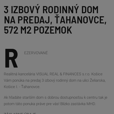
3 IZBOVÝ RODINNÝ DOM 
NA PREDAJ, ŤAHANOVCE, 
572 M2 POZEMOK
R
EZERVOVANÉ
Realitná kancelária VISUAL REAL & FINANCES s.r.o. Košice
Vám ponúka na predaj 3 izbový rodinný dom na ulici Želiarska,
Košice I. - Ťahanovce.
Ak hľadáte starším dom s dobrou dostupnosťou k centru tak je
potom táto ponuka práve pre vás! Blízko zastávka MHD.