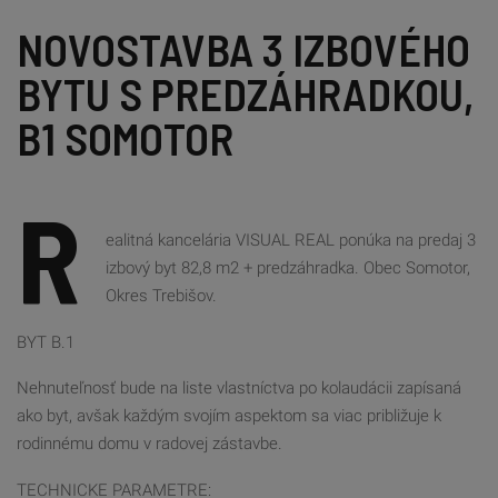
NOVOSTAVBA 3 IZBOVÉHO 
BYTU S PREDZÁHRADKOU, 
B1 SOMOTOR
R
ealitná kancelária VISUAL REAL ponúka na predaj 3
izbový byt 82,8 m2 + predzáhradka. Obec Somotor,
Okres Trebišov.
BYT B.1
Nehnuteľnosť bude na liste vlastníctva po kolaudácii zapísaná
ako byt, avšak každým svojím aspektom sa viac približuje k
rodinnému domu v radovej zástavbe.
TECHNICKE PARAMETRE: