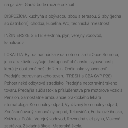
na garáže. Garáž bude možné odkúpiť.
DISPOZÍCIA: kuchyňa s obývacou izbou s terasou, 2 izby (jedna
so šatníkom), chodba, kúpeľňa, WC, technická miestnosť.
INŽINIERSKE SIETE: elektrina, plyn, verejný vodovod,
kanalizácia.
LOKALITA: Byt sa nachádza v samotnom srdci Obce Somotor,
jeho atraktivitu zvyšuje dostupnosť občianskej vybavenosti,
ktorá je dostupná peši do 2 min. Občianska vybavenosť:
Predajňa potravinárskeho tovaru (FRESH a CBA GVP P28),
Pohostinské odbytové stredisko, Predajňa nepotravinárskeho
tovaru, Predajňa súčiastok a príslušenstva pre motorové vozidlá,
Penzión, Samostatné ambulancie praktického lekára
stomatológa, Komunálny odpad, Využívaný komunálny odpad,
Zneškodňovaný komunálny odpad, Telocvičňa, Futbalové ihrisko,
Knižnica, Pošta, Verejný vodovod, Rozvodná sieť plynu, Vlaková
zastávka, Základná škola, Materská škola.