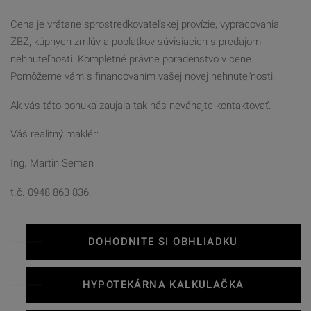
Cena je vrátane sprostredkovateľskej provízie, vypracovania
ZBZ, kúpnych zmlúv a poplatkov súvisiacich s predajom
nehnuteľnosti. Kompletné právne poradenstvo v cene.
Pomôžeme vám s financovaním vašej novej nehnuteľnosti.
Ak vás táto ponuka zaujala tak nás neváhajte kontaktovať.
Váš realitný maklér:
Ing. Martin Seman
t.č. 0948 863 836.
DOHODNITE SI OBHLIADKU
HYPOTEKÁRNA KALKULAČKA