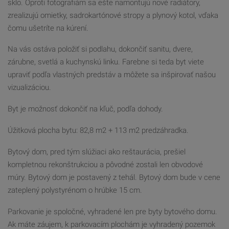
sklo. Oproti fotografiám sa ešte namontujú nové radiátory,
zrealizujú omietky, sadrokartónové stropy a plynový kotol, vďaka
čomu ušetríte na kúrení.
Na vás ostáva položiť si podlahu, dokončiť sanitu, dvere,
zárubne, svetlá a kuchynskú linku. Farebne si teda byt viete
upraviť podľa vlastných predstáv a môžete sa inšpirovať našou
vizualizáciou.
Byt je možnosť dokončiť na kľuč, podľa dohody.
Úžitková plocha bytu: 82,8 m2 + 113 m2 predzáhradka.
Bytový dom, pred tým slúžiaci ako reštaurácia, prešiel
kompletnou rekonštrukciou a pôvodné zostali len obvodové
múry. Bytový dom je postavený z tehál. Bytový dom bude v cene
zateplený polystyrénom o hrúbke 15 cm.
Parkovanie je spoločné, vyhradené len pre byty bytového domu.
Ak máte záujem, k parkovacím plochám je vyhradený pozemok