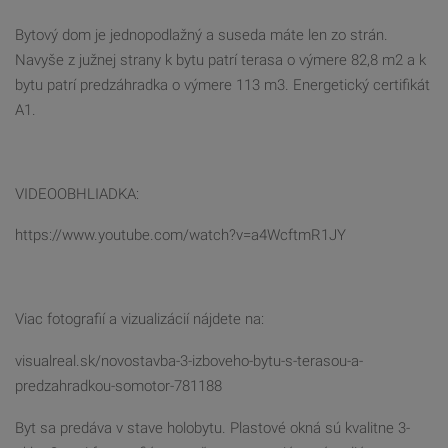
Bytový dom je jednopodlažný a suseda máte len zo strán.
Navyše z južnej strany k bytu patrí terasa o výmere 82,8 m2 a k
bytu patrí predzáhradka o výmere 113 m3. Energetický certifikát
A1.
VIDEOOBHLIADKA:
https://www.youtube.com/watch?v=a4WcftmR1JY
Viac fotografií a vizualizácií nájdete na:
visualreal.sk/novostavba-3-izboveho-bytu-s-terasou-a-
predzahradkou-somotor-781188
Byt sa predáva v stave holobytu. Plastové okná sú kvalitne 3-