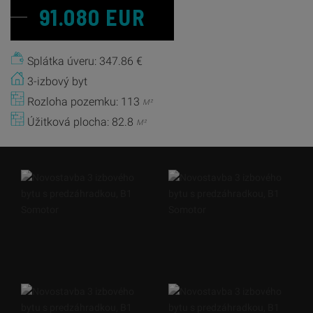
91.080 EUR
Splátka úveru: 347.86 €
3-izbový byt
Rozloha pozemku: 113
M²
Úžitková plocha: 82.8
M²